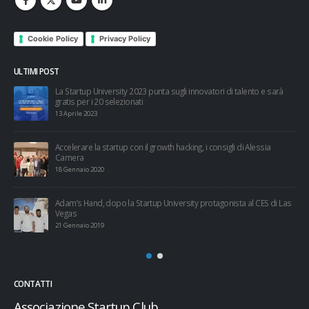
Cookie Policy
Privacy Policy
ULTIMI POST
à
Trackability, dalla Startup University a Cariplo Factory in pochi mesi
10 Gennaio 2019
Aperta la call per la Startup University 2019
24 Dicembre 2018
Las
Startup University, è l’ora dell’Investor Day
12 Maggio 2018
CONTATTI
Associazione Startup Club