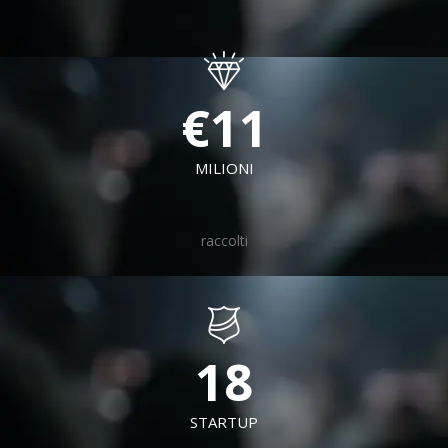
€
12
+
MILIONI
raccolti
20
STARTUP