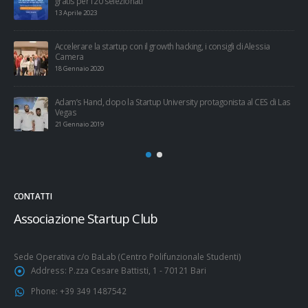
gratis per i 20 selezionati
13 Aprile 2023
Accelerare la startup con il growth hacking, i consigli di Alessia
Camera
18 Gennaio 2020
Adam’s Hand, dopo la Startup University protagonista al CES di Las
Vegas
21 Gennaio 2019
CONTATTI
Associazione Startup Club
Sede Operativa c/o BaLab (Centro Polifunzionale Studenti)
Address:
P.zza Cesare Battisti, 1 - 70121 Bari
Phone:
+39 349 1487542