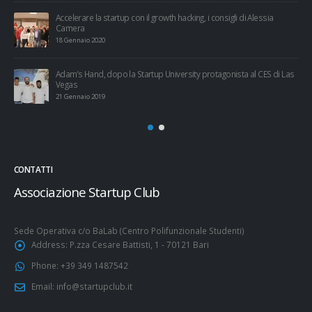
Accelerare la startup con il growth hacking, i consigli di Alessia
Camera
18 Gennaio 2020
Adam’s Hand, dopo la Startup University protagonista al CES di Las
Vegas
21 Gennaio 2019
CONTATTI
Associazione Startup Club
Sede Operativa c/o BaLab (Centro Polifunzionale Studenti)
Address:
P.zza Cesare Battisti, 1 - 70121 Bari
Phone:
+39 349 1487542
Email:
info@startupclub.it