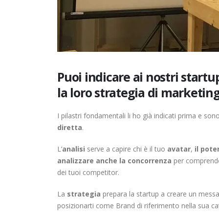
Puoi indicare ai nostri startu
la loro strategia di marketin
I pilastri fondamentali li ho già indicati prima e sono 
diretta
.
L’
analisi
serve a capire chi è il tuo
avatar
,
il pote
analizzare anche la concorrenza
per comprender
dei tuoi competitor.
La
strategia
prepara la startup a creare un messa
posizionarti come Brand di riferimento nella sua ca