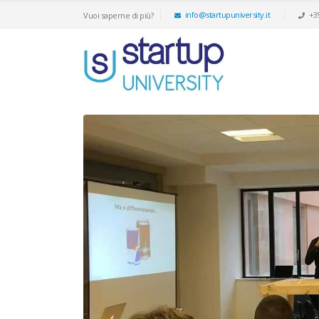
info@startupuniversity.it
+3
Vuoi saperne di più?