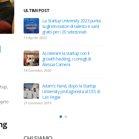
ULTIMI POST
artup
La Startup University 2023 punta
Trackabili
Factory in
sugli innovatori di talento e sarà
University
gratis per i 20 selezionati
pochi mes
13 Aprile 2023
10 Gennaio 2019
l
Startup
Accelerare la startup con il
Aperta la 
growth hacking, i consigli di
Universit
Alessia Camera
24 Dicemb
18 Gennaio 2020
l’ora
Startup Un
Adam’s Hand, dopo la Startup
dell’Inves
rtup,
University protagonista al CES di
12 Maggio
Las Vegas
oprio
21 Gennaio 2019
ng
CHI SIAMO