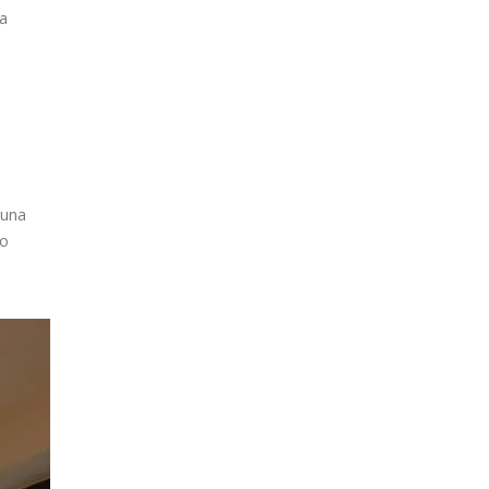
la
 una
io