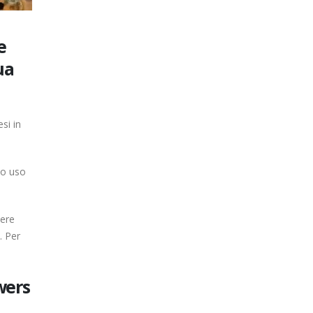
e
ua
si in
to uso
sere
. Per
wers