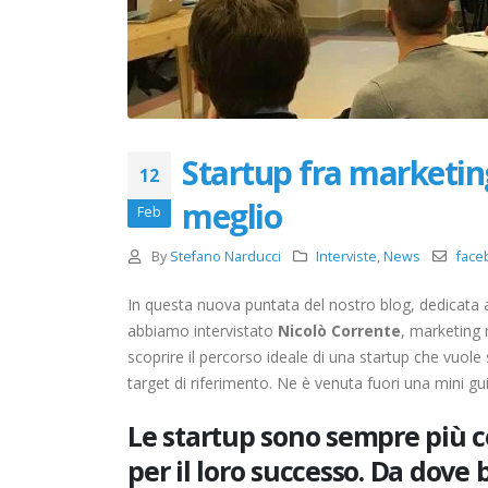
Startup fra marketing
12
meglio
Feb
By
Stefano Narducci
Interviste
,
News
face
In questa nuova puntata del nostro blog, dedicata a
abbiamo intervistato
Nicolò Corrente
, marketing
scoprire il percorso ideale di una startup che vuole
target di riferimento. Ne è venuta fuori una mini gui
Le startup sono sempre più c
per il loro successo. Da dove 