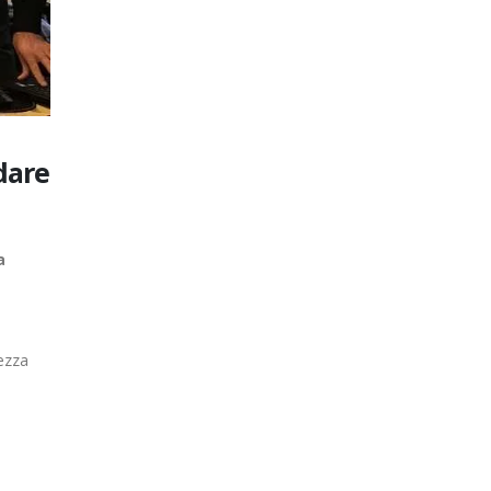
ndare
a
ezza