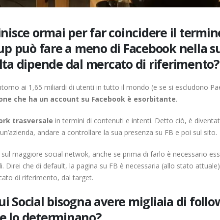
inisce ormai per far coincidere il termin
up può fare a meno di Facebook nella s
elta dipende dal mercato di riferimento?
ntorno ai 1,65 miliardi di utenti in tutto il mondo (e se si escludono Pae
sone che ha un account su Facebook è esorbitante
.
work trasversale
in termini di contenuti e intenti. Detto ciò, è diventa
un’azienda, andare a controllare la sua presenza su FB e poi sul sito.
sul maggiore social netwok, anche se prima di farlo è necessario es
. Direi che di default, la pagina su FB è necessaria (allo stato attuale)
cato di riferimento, dal target.
ui Social bisogna avere migliaia di follo
 che lo determinano?