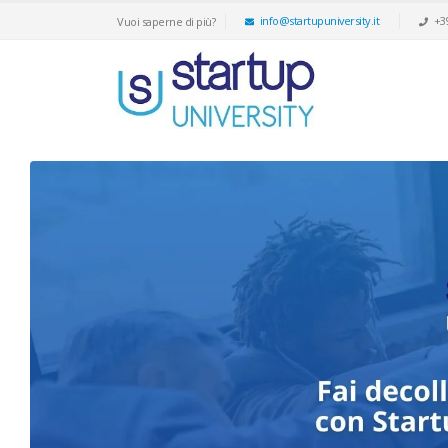
info@startupuniversity.it
+3
Vuoi saperne di più?