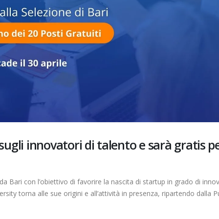
Trackability, dalla Startup University a
La Startup Universit
Cariplo Factory in pochi mesi
innovatori di talento 
selezionati
10 Gennaio 2019
13 Aprile 2023
Aperta la call per la Startup University
2019
Accelerare la startup
hacking, i consigli d
24 Dicembre 2018
18 Gennaio 2020
Startup University, è l’ora dell’Investor
Day
Adam’s Hand, dopo l
protagonista al CES
12 Maggio 2018
gli innovatori di talento e sarà gratis pe
21 Gennaio 2019
 Bari con l’obiettivo di favorire la nascita di startup in grado di inno
sity torna alle sue origini e all’attività in presenza, ripartendo dalla P