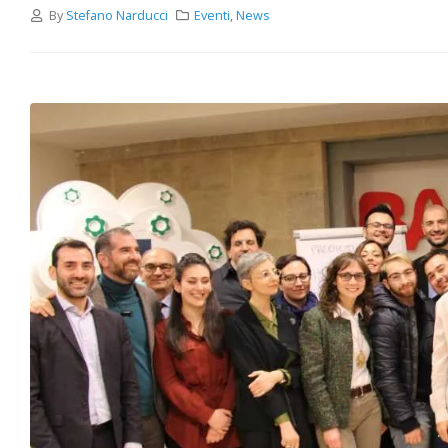
By
Stefano Narducci
Eventi
,
News