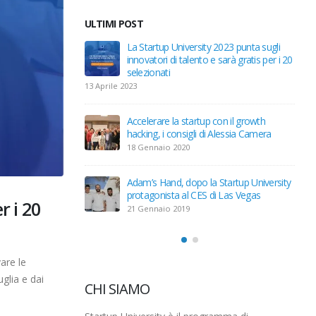
ULTIMI POST
y 2023 punta sugli
Trackability, dalla Startup University a
e sarà gratis per i 20
Cariplo Factory in pochi mesi
10 Gennaio 2019
13 Ap
Aperta la call per la Startup University
 con il growth
2019
i Alessia Camera
24 Dicembre 2018
Startup University, è l’ora dell’Investor
a Startup University
Day
 di Las Vegas
12 Maggio 2018
r i 20
vare le
CHI SIAMO
uglia e dai
Startup University è il programma di