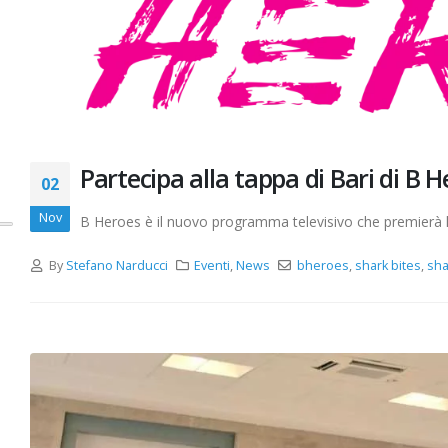
Partecipa alla tappa di Bari di B 
02
Nov
B Heroes è il nuovo programma televisivo che premierà l
By
Stefano Narducci
Eventi
,
News
bheroes
,
shark bites
,
sha