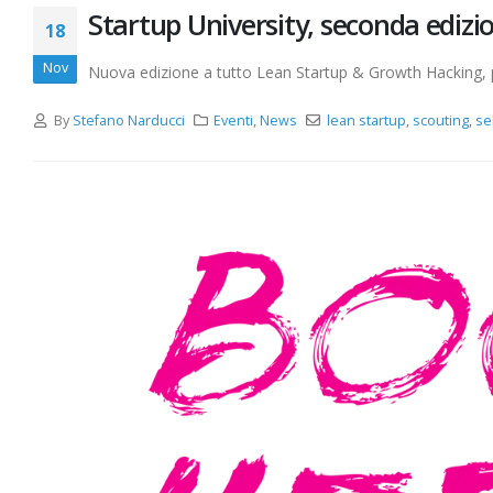
Startup University, seconda edizio
18
Nov
Nuova edizione a tutto Lean Startup & Growth Hacking, per
By
Stefano Narducci
Eventi
,
News
lean startup
,
scouting
,
se