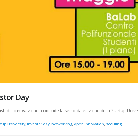
vestor Day
nisti dell'innovazione, conclude la seconda edizione della Startup Unive
rtup university
,
investor day
,
networking
,
open innovation
,
scouting