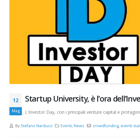
Startup University, è l’ora dell’In
12
Mag
L'Investor Day, con i principali venture capital e protago
By
Stefano Narducci
Eventi
,
News
crowdfunding
,
eventi sta