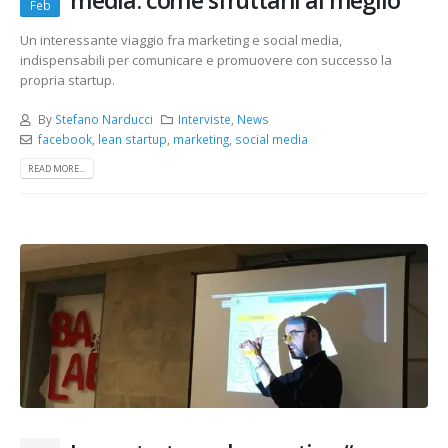
media: come sfruttarli al meglio
Feb
Un interessante viaggio fra marketing e social media,
indispensabili per comunicare e promuovere con successo la
propria startup.
By
Stefano Narducci
Interviste
,
News
facebook
,
lean startup
,
marketing
,
social media
READ MORE...