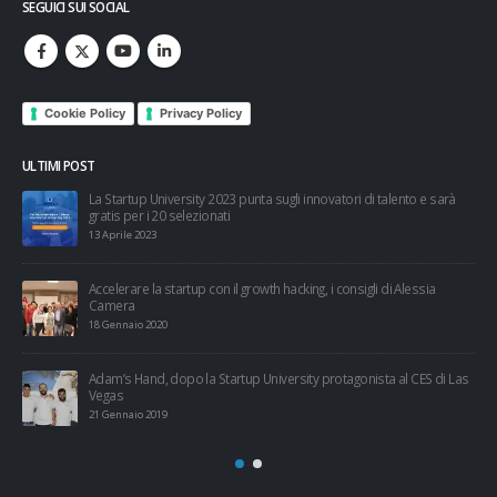
SEGUICI SUI SOCIAL
Cookie Policy
Privacy Policy
ULTIMI POST
à
Trackability, dalla Startup University a Cariplo Factory in pochi mesi
10 Gennaio 2019
Aperta la call per la Startup University 2019
24 Dicembre 2018
Las
Startup University, è l’ora dell’Investor Day
12 Maggio 2018