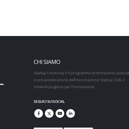
CHI SIAMO
punta sugli innovatori di
Trackability, dalla Startup University a Cariplo 
Startup University è il programma di formazione avanza
20 selezionati
pochi mesi
e pre-accelerazione dell'Associazione Startup Club, il
10 Gennaio 2019
network pugliese per l'innovazione.
growth hacking, i consigli di
Aperta la call per la Startup University 2019
24 Dicembre 2018
SEGUICI SUI SOCIAL
Startup University, è l’ora dell’Investor Day
up University protagonista
12 Maggio 2018