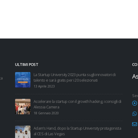
ULTIMI POST
CO
Factory in
La Startup University 2023 punta sugli innovatori di
As
ta
talento e sarà gratis per i 20 selezionati
13 Aprile 2023
Sed
Accelerare la startup con il growth hacking, i consigli di
Alessia Camera
18 Gennaio 2020
Adam’s Hand, dopo la Startup University protagonista
al CES di Las Vegas