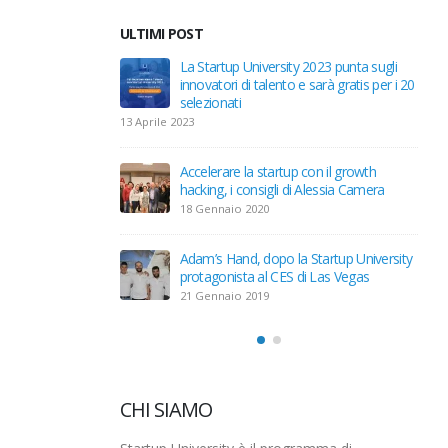
ULTIMI POST
artup University a
La Startup University 2023 punta sugli
ochi mesi
innovatori di talento e sarà gratis per i 20
selezionati
13 Aprile 2023
Startup University
Accelerare la startup con il growth
hacking, i consigli di Alessia Camera
18 Gennaio 2020
l’ora dell’Investor
Adam’s Hand, dopo la Startup University
protagonista al CES di Las Vegas
21 Gennaio 2019
CHI SIAMO