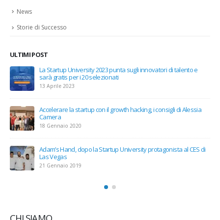
News
Storie di Successo
ULTIMI POST
i
La Startup University 2023 punta sugli innovatori di talento e
sarà gratis per i 20 selezionati
13 Aprile 2023
Accelerare la startup con il growth hacking, i consigli di Alessia
Camera
18 Gennaio 2020
Adam’s Hand, dopo la Startup University protagonista al CES di
Las Vegas
21 Gennaio 2019
CHI SIAMO