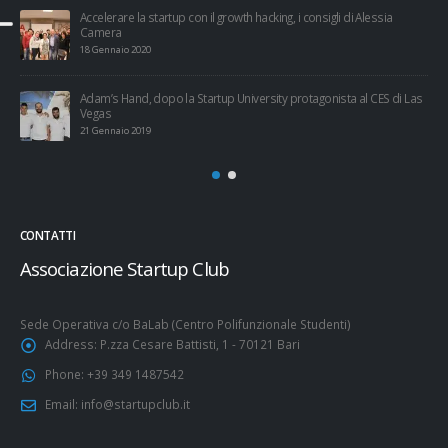
Accelerare la startup con il growth hacking, i consigli di Alessia
Camera
18 Gennaio 2020
Adam’s Hand, dopo la Startup University protagonista al CES di Las
Vegas
21 Gennaio 2019
CONTATTI
Associazione Startup Club
Sede Operativa c/o BaLab (Centro Polifunzionale Studenti)
Address:
P.zza Cesare Battisti, 1 - 70121 Bari
Phone:
+39 349 1487542
Email:
info@startupclub.it