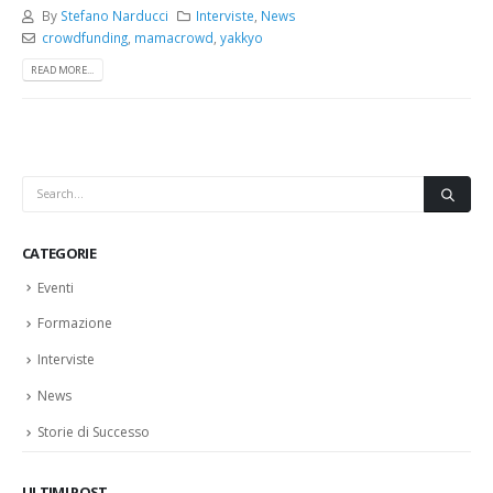
By
Stefano Narducci
Interviste
,
News
crowdfunding
,
mamacrowd
,
yakkyo
READ MORE...
CATEGORIE
Eventi
Formazione
Interviste
News
Storie di Successo
ULTIMI POST