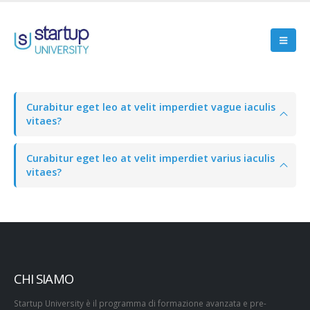
Curabitur eget leo at velit imperdiet vague iaculis
vitaes?
Curabitur eget leo at velit imperdiet varius iaculis
vitaes?
CHI SIAMO
Startup University è il programma di formazione avanzata e pre-