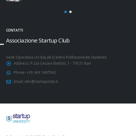
CONTATTI
Associazione Startup Club
Sede Operativa c/o BaLab (Centro Polifunzionale Studenti)
Address:
P.zza Cesare Battisti, 1 - 70121 Bari
Phone:
+39 349 1487542
Email:
info@startupclub.it