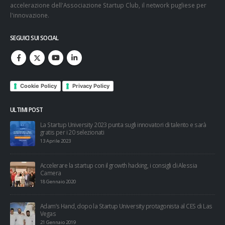
accelerazione dell'Associazione Startup Club, il network pugliese per
l'innovazione.
SEGUICI SUI SOCIAL
Cookie Policy
Privacy Policy
ULTIMI POST
esi
La Startup University 2023 punta sugli innovatori di talento e sarà
gratis per i 20 selezionati
13 Aprile 2023
Accelerare la startup con il growth hacking, i consigli di Alessia
Camera
18 Gennaio 2020
Adam’s Hand, dopo la Startup University protagonista al CES di Las
Vegas
21 Gennaio 2019