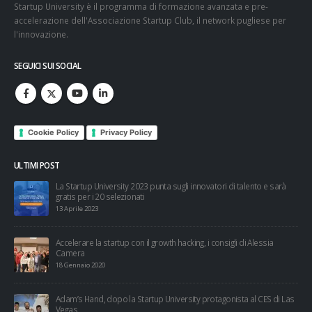
Startup University è il programma di formazione avanzata e pre-
accelerazione dell'Associazione Startup Club, il network pugliese per
l'innovazione.
SEGUICI SUI SOCIAL
Cookie Policy
Privacy Policy
ULTIMI POST
esi
La Startup University 2023 punta sugli innovatori di talento e sarà
gratis per i 20 selezionati
13 Aprile 2023
Accelerare la startup con il growth hacking, i consigli di Alessia
Camera
18 Gennaio 2020
Adam’s Hand, dopo la Startup University protagonista al CES di Las
Vegas