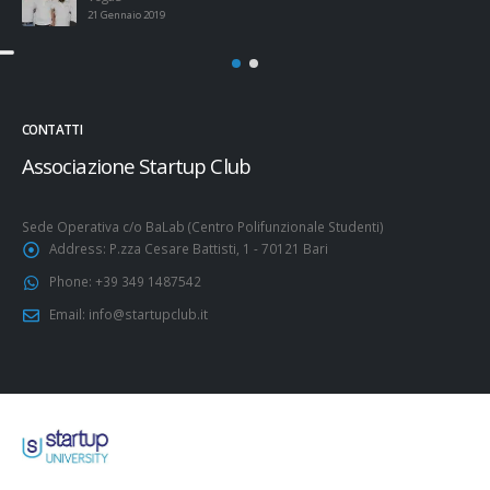
21 Gennaio 2019
CONTATTI
Associazione Startup Club
Sede Operativa c/o BaLab (Centro Polifunzionale Studenti)
Address:
P.zza Cesare Battisti, 1 - 70121 Bari
Phone:
+39 349 1487542
Email:
info@startupclub.it